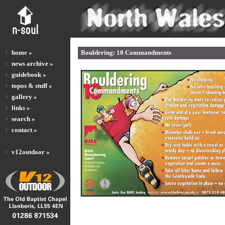
home »
Bouldering: 10 Commandments
news archive »
guidebook »
topos & stuff »
gallery »
links »
search »
contact »
v12outdoor »